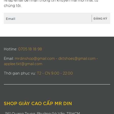
Nhập email để nhận thông tin khuyến mãi mới nhất từ
chúng tôi.
Hotline:
0705 18 18 98
Email:
mrdinshop@gmail.com - dktshoes@gmail.com -
applee.tkt@gmail.com
Thời gian phục vụ:
T2 - CN 9.00 - 22.00
SHOP GIÀY CAO CẤP MR DIN