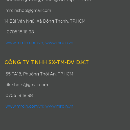
361 Quang Trung, Phường Gò Vấp, TP.HCM
mrdinshop@gmail.com
14 Bùi Văn Ngữ, Xã Đông Thạnh, TP.HCM
0705 18 18 98
www.mrdin.com.vn; www.mrdin.vn
CÔNG TY TNHH SX-TM-DV D.K.T
65 TA18, Phường Thới An, TP.HCM
dktshoes@gmail.com
0705 18 18 98
www.mrdin.com.vn; www.mrdin.vn