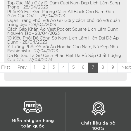
Top Các Mẫu Giày Đi Đám Cưới Nam Đẹp Lịch Lãm Sang
Trọng - 28/04/2023
Phối Đồ Full Đen Phong Cách All Black Cho Nam Đơn
Giản Cực Chất - 28/04/2023
Quần Trắng Phối Với Áo Gì? Gợi ý cách phối đồ với quần
trắng đẹp - 28/04/2023
Cách Gấp Khăn Áo Vest Pocket Square Lịch Lãm Đúng
Nguyên Tắc - 28/04/2023
10 Kiểu Phối Đồ Công Sở Nam Lịch Lãm Hiện Đại Dễ Áp
Dụng - 28/04/2023
Ý Tưởng Phối Đồ Với Áo Hoodie Cho Nam, Nữ Đẹp Như
Fashionista - 27/04/2023
Da Bò Sáp Là Gì? Cách Phân Biệt Da Bò Sáp Chất Lượng
Cao Cấp - 27/04/2023
First
Prev
1
2
3
4
5
6
7
8
9
Next
Miễn phí giao hàng
toàn quốc
Bảo hành 2 năm