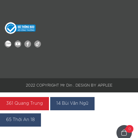
2022 COPYRIGHT Mr Din . DESIGN BY APPLEE
361 Quang Trung
14 Bùi Văn Ngữ
65 Thới An 18
0