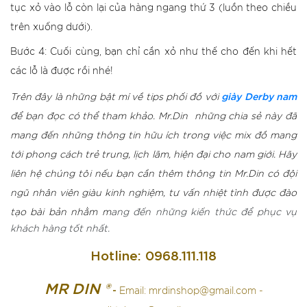
tục xỏ vào lỗ còn lại của hàng ngang thứ 3 (luồn theo chiều
trên xuống dưới).
Bước 4: Cuối cùng, bạn chỉ cần xỏ như thế cho đến khi hết
các lỗ là được rồi nhé!
giày Derby nam
Trên đây là những bật mí về tips phối đồ với
để bạn đọc có thể tham khảo. Mr.Din những chia sẻ này đã
mang đến những thông tin hữu ích trong việc mix đồ mang
tới phong cách trẻ trung, lịch lãm, hiện đại cho nam giới. Hãy
liên hệ chúng tôi nếu bạn cần thêm thông tin Mr.Din có đội
ngũ nhân viên giàu kinh nghiệm, tư vấn nhiệt tình được đào
tạo bài bản nhằm m
ang đến những kiến thức để phục vụ
khách hàng tốt nhất.
Hotline: 0968.111.118
MR DIN ®
-
Email:
mrdinshop@gmail.com
-