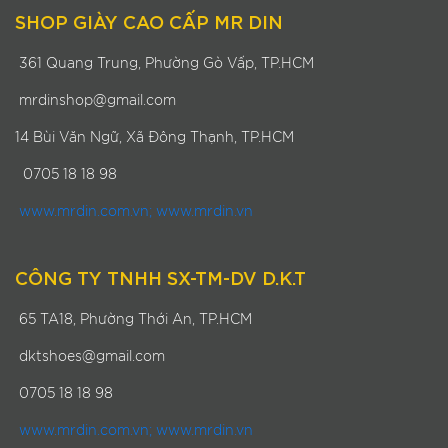
SHOP GIÀY CAO CẤP MR DIN
361 Quang Trung, Phường Gò Vấp, TP.HCM
mrdinshop@gmail.com
14 Bùi Văn Ngữ, Xã Đông Thạnh, TP.HCM
0705 18 18 98
www.mrdin.com.vn; www.mrdin.vn
CÔNG TY TNHH SX-TM-DV D.K.T
65 TA18, Phường Thới An, TP.HCM
dktshoes@gmail.com
0705 18 18 98
www.mrdin.com.vn; www.mrdin.vn