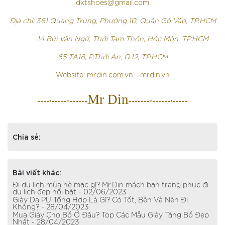
dktshoes@gmail.com
Địa chỉ: 361 Quang Trung, Phường 10, Quận Gò Vấp, TP.HCM
14 Bùi Văn Ngữ, Thới Tam Thôn, Hóc Môn, TP.HCM
65 TA18, P.Thới An, Q.12, TP.HCM
Website: mrdin.com.vn - mrdin.vn
Mr Din
----
-----
------
-------
------
-----
*
*
*
*
Chia sẻ:
Bài viết khác:
Đi du lịch mùa hè mặc gì? Mr.Din mách bạn trang phục đi
du lịch đẹp nổi bật - 02/06/2023
Giày Da PU Tổng Hợp Là Gì? Có Tốt, Bền Và Nên Đi
Không? - 28/04/2023
Mua Giày Cho Bố Ở Đâu? Top Các Mẫu Giày Tặng Bố Đẹp
Nhất - 28/04/2023