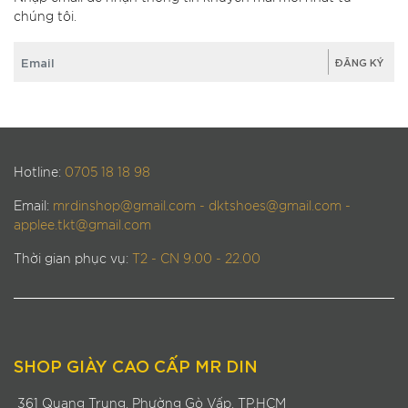
chúng tôi.
Hotline:
0705 18 18 98
Email:
mrdinshop@gmail.com - dktshoes@gmail.com -
applee.tkt@gmail.com
Thời gian phục vụ:
T2 - CN 9.00 - 22.00
SHOP GIÀY CAO CẤP MR DIN
361 Quang Trung, Phường Gò Vấp, TP.HCM