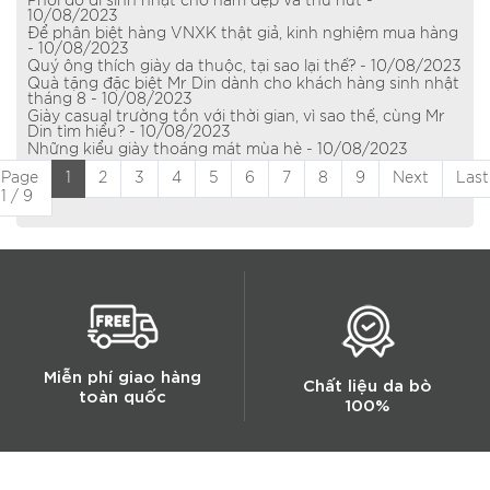
Phối đồ đi sinh nhật cho nam đẹp và thu hút -
10/08/2023
Để phân biệt hàng VNXK thật giả, kinh nghiệm mua hàng
- 10/08/2023
Quý ông thích giày da thuộc, tại sao lại thế? - 10/08/2023
Quà tặng đặc biệt Mr Din dành cho khách hàng sinh nhật
tháng 8 - 10/08/2023
Giày casual trường tồn với thời gian, vì sao thế, cùng Mr
Din tìm hiểu? - 10/08/2023
Những kiểu giày thoáng mát mùa hè - 10/08/2023
Page
1
2
3
4
5
6
7
8
9
Next
Last
1 / 9
Miễn phí giao hàng
Chất liệu da bò
toàn quốc
100%