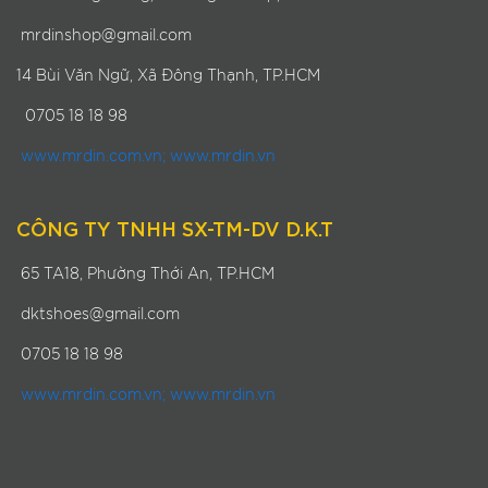
mrdinshop@gmail.com
14 Bùi Văn Ngữ, Xã Đông Thạnh, TP.HCM
0705 18 18 98
www.mrdin.com.vn; www.mrdin.vn
CÔNG TY TNHH SX-TM-DV D.K.T
65 TA18, Phường Thới An, TP.HCM
dktshoes@gmail.com
0705 18 18 98
www.mrdin.com.vn; www.mrdin.vn