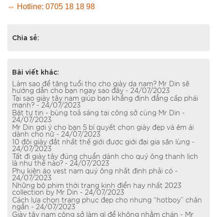
⇔ Hotline: 0705 18 18 98
Chia sẻ:
Bài viết khác:
Làm sao để tăng tuổi thọ cho giày da nam? Mr Din sẽ
hướng dẫn cho bạn ngay sao đây - 24/07/2023
Tại sao giày tây nam giúp bạn khẳng định đẳng cấp phái
mạnh? - 24/07/2023
Bật tự tin - bùng toả sáng tại công sở cùng Mr Din -
24/07/2023
Mr Din gợi ý cho bạn 5 bí quyết chọn giày đẹp và êm ái
dành cho nữ - 24/07/2023
10 đôi giày đắt nhất thế giới được giới đại gia săn lùng -
24/07/2023
Tất đi giày tây đúng chuẩn dành cho quý ông thanh lịch
là như thế nào? - 24/07/2023
Phụ kiện áo vest nam quý ông nhất định phải có -
24/07/2023
Những bộ phim thời trang kinh điển hay nhất 2023
collection by Mr Din - 24/07/2023
Cách lựa chọn trang phục đẹp cho nhưng “hotboy” chân
ngắn - 24/07/2023
Giày tây nam công sở làm gì để không nhằm chán - Mr