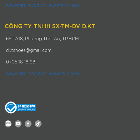
www.mrdin.com.vn; www.mrdin.vn
CÔNG TY TNHH SX-TM-DV D.K.T
65 TA18, Phường Thới An, TP.HCM
dktshoes@gmail.com
0705 18 18 98
www.mrdin.com.vn; www.mrdin.vn