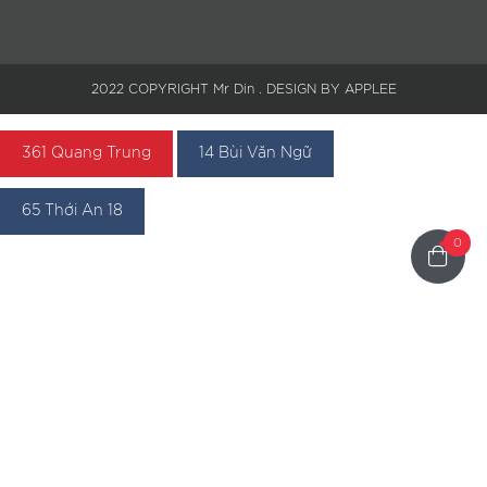
2022 COPYRIGHT Mr Din . DESIGN BY APPLEE
361 Quang Trung
14 Bùi Văn Ngữ
65 Thới An 18
0