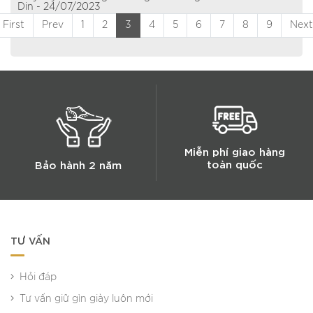
Din - 24/07/2023
First
Prev
1
2
3
4
5
6
7
8
9
Next
Miễn phí giao hàng
toàn quốc
Bảo hành 2 năm
TƯ VẤN
Hỏi đáp
Tư vấn giữ gìn giày luôn mới