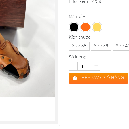
Lượt xem:
2209
Màu sắc:
Kích thước:
Size 38
Size 39
Size 4
Số lượng:
-
+
THÊM VÀO GIỎ HÀNG