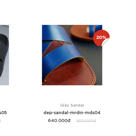
20%
Giày Sandal
s05
dep-sandal-mrdin-mds04
640.000đ
đ
800.000đ