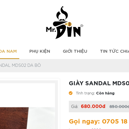
 DA NAM
PHỤ KIỆN
GIỚI THIỆU
TIN TỨC CHI
ANDAL MDS02 DA BÒ
GIÀY SANDAL MDS0
Tình trạng:
Còn hàng
850.000
680.000đ
Giá:
Gọi ngay: 0705 18