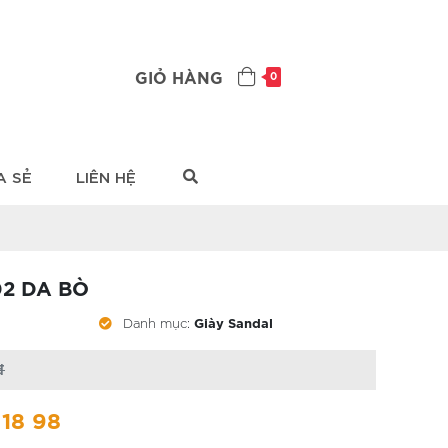
GIỎ HÀNG
0
A SẺ
LIÊN HỆ
2 DA BÒ
Danh mục:
Giày Sandal
đ
 18 98