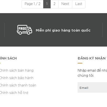
Page 1 / 2
1
2
Next
Last
Miễn phí giao hàng toàn quốc
ÍNH SÁCH
ĐĂNG KÝ NHẬN 
Chính sách bán hàng
Nhập email để nh
chúng tôi.
Chính sách bảo hành
Chính sách thanh toán
Chính sách hỗ trợ