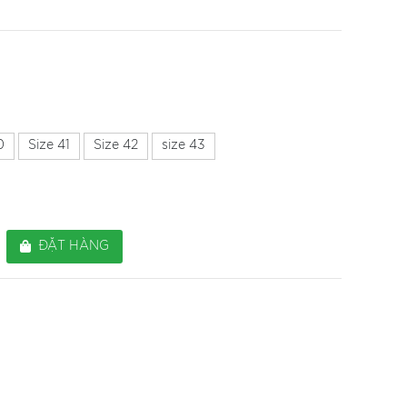
0
Size 41
Size 42
size 43
ĐẶT HÀNG