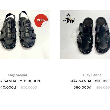
Xem thêm
Xem thêm
20%
Giày Sandal
Giày Sandal
ÀY SANDAL MDS01 ĐEN
GIÀY SANDAL MDS02 
640.000đ
680.000đ
800.000đ
850.00
Xem thêm
Xem thêm