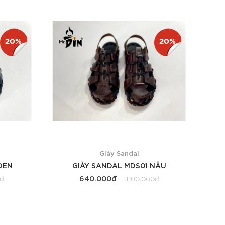
Xem thêm
20%
20%
Giày Sandal
ĐEN
GIÀY SANDAL MDS01 NÂU
640.000đ
0đ
800.000đ
Xem thêm