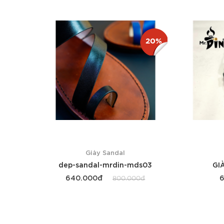
Xem thêm
20%
Giày Sandal
dep-sandal-mrdin-mds03
GI
640.000đ
800.000đ
Xem thêm