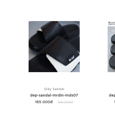
Giày Sandal
dep-sandal-mrdin-mds07
de
165.000đ
165.000đ