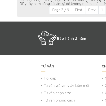
Cách lựa chọn trang phục đẹp cho nhưng “hotboy” 
Giày tây nam công sở làm gì để không nhằm chán - 
Page 3 / 9
First
Prev
1
Bảo hành 2 năm
TƯ VẤN
CH
Hỏi đáp
Tư vấn giữ gìn giày luôn mới
Tư vấn chọn size
Tư vấn phong cách