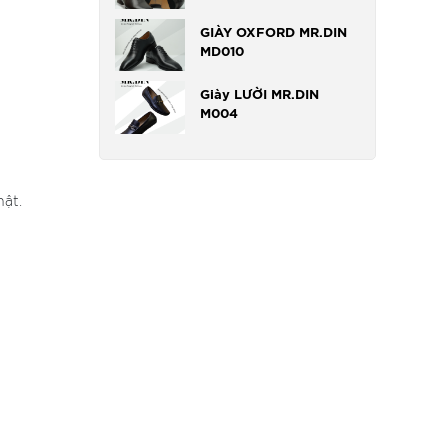
GIÀY OXFORD MR.DIN
MD010
Giày LƯỜI MR.DIN
M004
nhật.