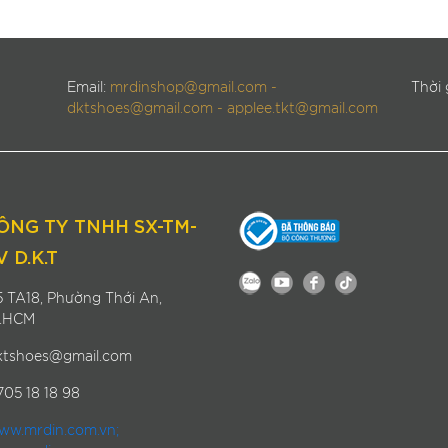
Email:
mrdinshop@gmail.com -
Thời 
dktshoes@gmail.com - applee.tkt@gmail.com
ÔNG TY TNHH SX-TM-
V D.K.T
 TA18, Phường Thới An,
.HCM
tshoes@gmail.com
05 18 18 98
w.mrdin.com.vn;