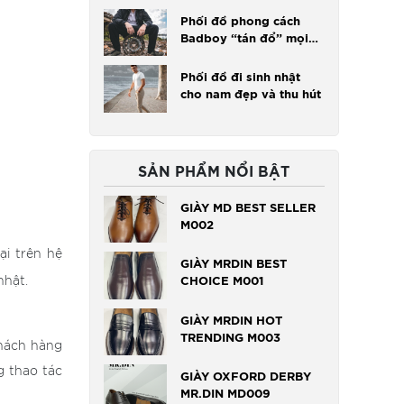
Phối đồ phong cách
Badboy “tán đổ” mọi
bông hồng
Phối đồ đi sinh nhật
cho nam đẹp và thu hút
SẢN PHẨM NỔI BẬT
GIÀY MD BEST SELLER
M002
ại trên hệ
GIÀY MRDIN BEST
nhật.
CHOICE M001
GIÀY MRDIN HOT
TRENDING M003
khách hàng
g thao tác
GIÀY OXFORD DERBY
MR.DIN MD009