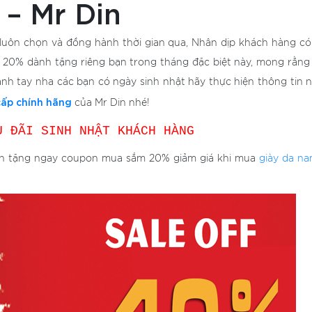
 – Mr Din
ã luôn chọn và đồng hành thời gian qua, Nhân dịp khách hàng có
á 20% dành tặng riêng bạn trong tháng đặc biệt này, mong rằng
nh tay nha các bạn có ngày sinh nhật hãy thực hiện thông tin 
cấp chính hãng
của Mr Din nhé!
U ĐÃI SINH NHẬT KHÁCH HÀNG
Din tặng ngay coupon mua sắm 20% giảm giá khi mua
giày da na