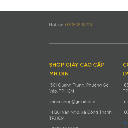
Hotline:
0705 18 18 98
SHOP GIÀY CAO CẤP
C
MR DIN
D
361 Quang Trung, Phường Gò
65
Vấp, TP.HCM
TP
mrdinshop@gmail.com
dk
14 Bùi Văn Ngữ, Xã Đông Thạnh,
07
TP.HCM
ww