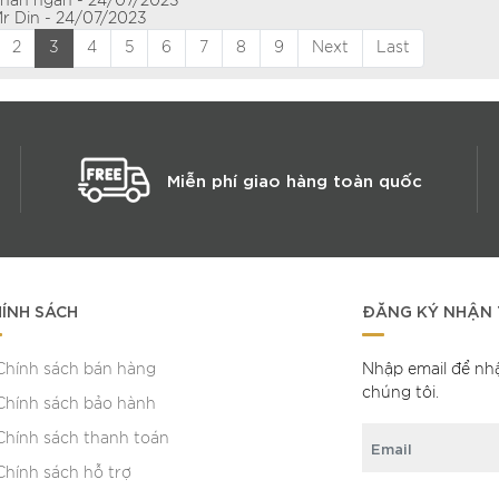
chân ngắn - 24/07/2023
Mr Din - 24/07/2023
2
3
4
5
6
7
8
9
Next
Last
Miễn phí giao hàng toàn quốc
ÍNH SÁCH
ĐĂNG KÝ NHẬN 
Chính sách bán hàng
Nhập email để nh
chúng tôi.
Chính sách bảo hành
Chính sách thanh toán
Chính sách hỗ trợ