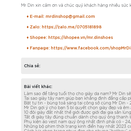
Mr Din xin cảm ơn và chúc quý khách hàng nhiều sức 
♦ E-mail: mrdinshop@gmail.com
♦ Zalo: https://zalo.me/0705181898
♦ Shopee: https://shopee.vn/mr.dinshoes
♦ Fanpage: https://www.facebook.com/shopMrDi
Chia sẻ:
Bài viết khác:
Làm sao để tăng tuổi thọ cho giày da nam? Mr Din 
Tại sao giày tây nam giúp bạn khẳng định đẳng cấp 
Bật tự tin - bùng toả sáng tại công sở cùng Mr Din -
Mr Din gợi ý cho bạn 5 bí quyết chọn giày đẹp và êm
10 đôi giày đắt nhất thế giới được giới đại gia săn lù
Tất đi giày tây đúng chuẩn dành cho quý ông thanh l
Phụ kiện áo vest nam quý ông nhất định phải có - 2
Những bộ phim thời trang kinh điển hay nhất 2023 co