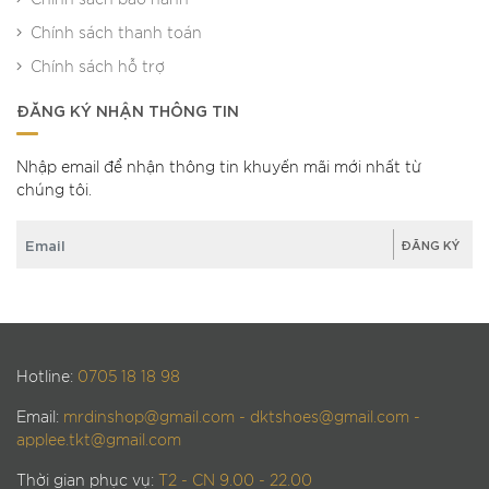
Chính sách bảo hành
Chính sách thanh toán
Chính sách hỗ trợ
ĐĂNG KÝ NHẬN THÔNG TIN
Nhập email để nhận thông tin khuyến mãi mới nhất từ
chúng tôi.
Hotline:
0705 18 18 98
Email:
mrdinshop@gmail.com - dktshoes@gmail.com -
applee.tkt@gmail.com
Thời gian phục vụ:
T2 - CN 9.00 - 22.00