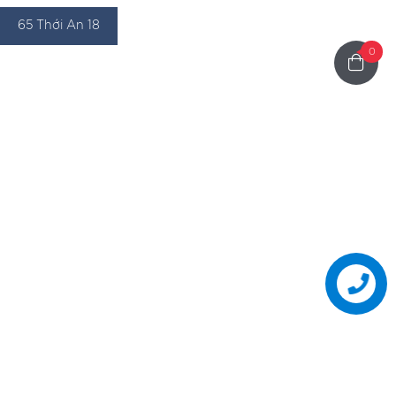
65 Thới An 18
0