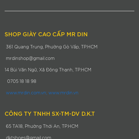
SHOP GIÀY CAO CẤP MR DIN
361 Quang Trung, Phường Gò Vấp, TP.HCM
mrdinshop@gmail.com
14 Bùi Văn Ngữ, Xã Đông Thạnh, TP.HCM
0705 18 18 98
www.mrdin.com.vn; www.mrdin.vn
CÔNG TY TNHH SX-TM-DV D.K.T
65 TA18, Phường Thới An, TP.HCM
dktshoes@gmail.com