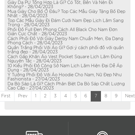
Giày Da PU Tổng Hợp Là Gì? Có Tốt, Bền Và Nên Đi
Không? - 28/04/2023
Mua Giày Cho Bố Ở Đâu? Top Các Mẫu Giày Tặng Bố Đẹp
Nhất - 28/04/2023
Top Các Mẫu Giày Đi Đám Cưới Nam Đẹp Lịch Lãm Sang
Trọng - 28/04/2023
Phối Đồ Full Đen Phong Cách All Black Cho Nam Đơn
Giản Cực Chất - 28/04/2023
Cách Phối Đồ Với Giày Derby Nam Chuẩn Men, Đa Dạng
Phong Cách - 28/04/2023
Quần Trắng Phối Với Áo Gì? Gợi ý cách phối đồ với quần
trắng đẹp - 28/04/2023
Cách Gấp Khăn Áo Vest Pocket Square Lịch Lãm Đúng
Nguyên Tắc - 28/04/2023
10 Kiểu Phối Đồ Công Sở Nam Lịch Lãm Hiện Đại Dễ Áp
Dụng - 28/04/2023
Ý Tưởng Phối Đồ Với Áo Hoodie Cho Nam, Nữ Đẹp Như
Fashionista - 27/04/2023
Da Bò Sáp Là Gì? Cách Phân Biệt Da Bò Sáp Chất Lượng
Cao Cấp - 27/04/2023
First
Prev
1
2
3
4
5
6
7
8
9
Next