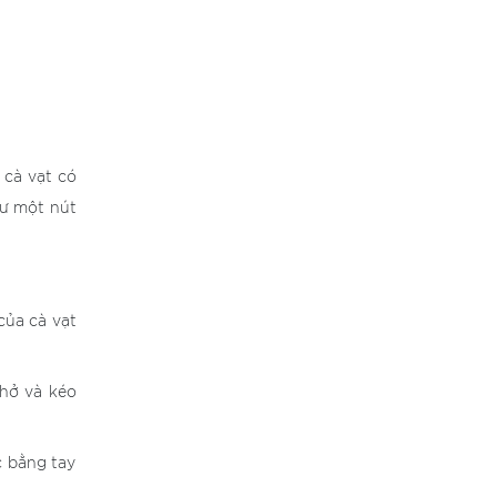
 cà vạt có
hư một nút
của cà vạt
 hở và kéo
c bằng tay