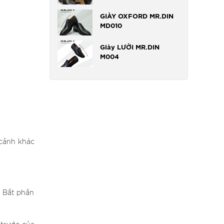
GIÀY OXFORD MR.DIN
MD010
Giày LƯỜI MR.DIN
M004
 cảnh khác
. Bắt phần