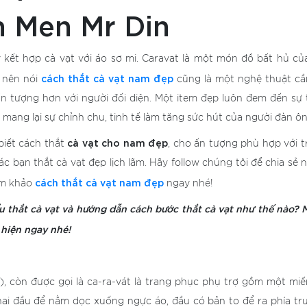
 Men Mr Din
y kết hợp cà vạt với áo sơ mi. Caravat là một món đồ bất hủ củ
cách thắt cà vạt nam đẹp
o nên nói
cũng là một nghệ thuật cầ
n tượng hơn với người đối diện. Một item đẹp luôn đem đến sự t
mang lại sự chỉnh chu, tinh tế làm tăng sức hút của người đàn ôn
cà vạt cho nam đẹp
biết cách thắt
, cho ấn tượng phù hợp với 
ác bạn thắt cà vạt đẹp lịch lãm. Hãy follow chúng tôi để chia sẻ 
cách thắt cà vạt nam đẹp
am khảo
ngay nhé!
u thắt cà vạt và hướng dẫn cách bước thắt cà vạt như thế nào? M
 hiện ngay nhé!
/
), còn được gọi là ca-ra-vát là trang phục phụ trợ gồm một miến
hai đầu để nằm dọc xuống ngực áo, đầu có bản to để ra phía trư