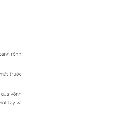
 bảng rộng
 mặt trước
g qua vòng
một tay và