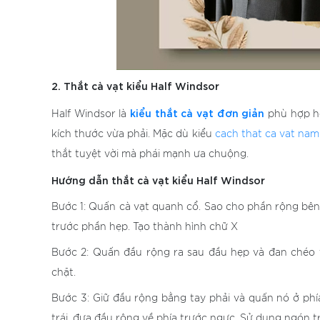
2. Thắt cà vạt kiểu Half Windsor
kiểu thắt cà vạt đơn giản
Half Windsor là
phù hợp hơ
kích thước vừa phải. Mặc dù kiểu
cach that ca vat nam
thắt tuyệt vời mà phái mạnh ưa chuộng.
Hướng dẫn thắt cà vạt kiểu Half Windsor
Bước 1: Quấn cà vạt quanh cổ. Sao cho phần rộng bên t
trước phần hẹp. Tạo thành hình chữ X
Bước 2: Quấn đầu rộng ra sau đầu hẹp và đan chéo t
chặt.
Bước 3: Giữ đầu rộng bằng tay phải và quấn nó ở phía
trái, đưa đầu rộng về phía trước ngực. Sử dụng ngón t