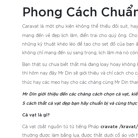
Phong Cách Chuẩn
Caravat là một phụ kiện không thể thiếu đối suit, ha
mang đến vẻ đẹp lịch lãm, điển trai cho quý ông. Ch
những kỹ thuật khéo léo để tạo cho set đồ của bạn ấ
không chỉ mang đến sự sang trọng, lịch lãm mà nó còn 
Bạn thật sự chưa biết thắt mà đang loay hoay không 
thì hôm nay đây Mr Din sẽ giới thiệu và chỉ cách cho c
thức hay các mẹo hay cho các chàng cùng Mr Din th
Mr Din giới thiệu đến các chàng cách chọn cà vạt, kiể
5 cách thắt cà vạt đẹp bạn hãy chuẩn bị và cùng thực
Cà vạt là gì?
cravate /kravat
Cà vạt (bắt nguồn từ từ tiếng Pháp
thường được làm bằng lụa, được thắt dưới cổ áo với 