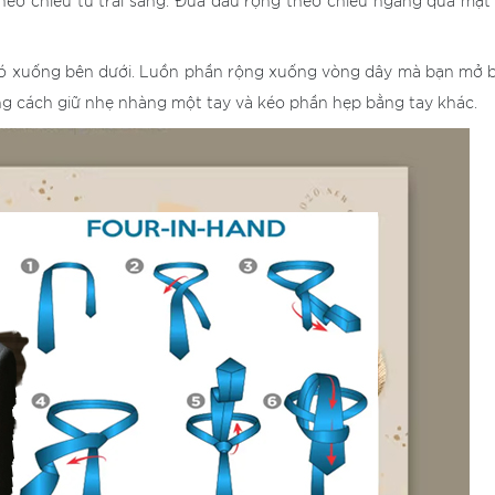
heo chiều từ trái sang. Đưa đầu rộng theo chiều ngang qua mặt
t nó xuống bên dưới. Luồn phần rộng xuống vòng dây mà bạn mở
ng cách giữ nhẹ nhàng một tay và kéo phần hẹp bằng tay khác.