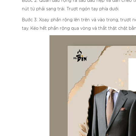
Bước 2: Quấn đầu rộng ra sau đầu hẹp và đan chéo t
nút từ phải sang trái. Trượt ngón tay phía dưới.
Bước 3: Xoay phần rộng lên trên và vào trong, trượ
tay. Kéo hết phần rộng qua vòng và thắt thật chặt bằ