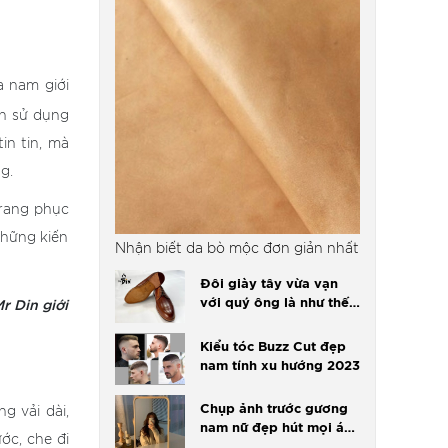
a nam giới
n sử dụng
in tin, mà
g.
trang phục
những kiến
Nhận biết da bò mộc đơn giản nhất
Đôi giày tây vừa vạn
r Din giới
với quý ông là như thế
nào?
Kiểu tóc Buzz Cut đẹp
nam tính xu hướng 2023
Chụp ảnh trước gương
g vải dài,
nam nữ đẹp hút mọi ánh
ớc, che đi
nhìn