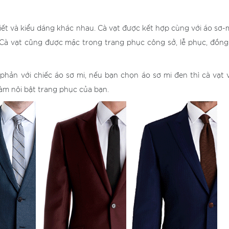
iết và kiểu dáng khác nhau. Cà vạt được kết hợp cùng với áo sơ-
. Cà vạt cũng được mặc trong trang phục công sở, lễ phục, đồn
phản với chiếc áo sơ mi, nếu bạn chọn áo sơ mi đen thì cà vạt
làm nôi bật trang phục của bạn.