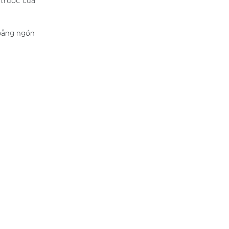
 trước của
 bằng ngón