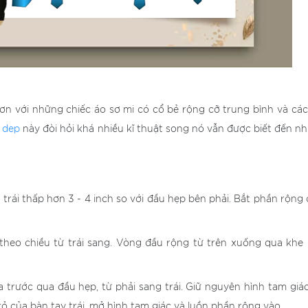
n với những chiếc áo sơ mi có cổ bẻ rộng cỡ trung bình và các
 dep
này đòi hỏi khá nhiều kĩ thuật song nó vẫn được biết đến n
rái thấp hơn 3 - 4 inch so với đầu hẹp bên phải. Bắt phần rộng 
heo chiều từ trái sang. Vòng đầu rộng từ trên xuống qua khe
 trước qua đầu hẹp, từ phải sang trái. Giữ nguyên hình tam giá
rỏ của bàn tay trái, mở hình tam giác và luồn phần rộng vào.