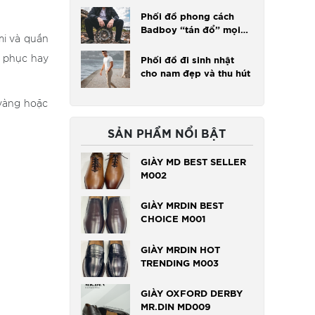
Phối đồ phong cách
Badboy “tán đổ” mọi
mi và quần
bông hồng
g phục hay
Phối đồ đi sinh nhật
cho nam đẹp và thu hút
 vàng hoặc
SẢN PHẨM NỔI BẬT
GIÀY MD BEST SELLER
M002
GIÀY MRDIN BEST
CHOICE M001
GIÀY MRDIN HOT
TRENDING M003
GIÀY OXFORD DERBY
MR.DIN MD009